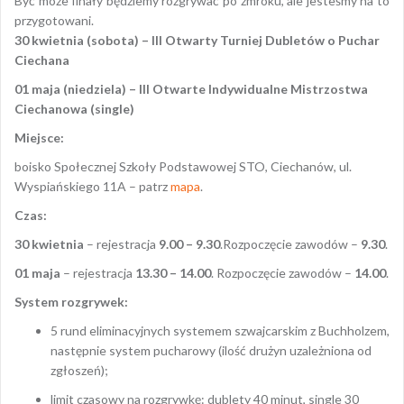
Być może finały będziemy rozgrywać po zmroku, ale jesteśmy na to
przygotowani.
30 kwietnia (sobota) – III Otwarty Turniej Dubletów o Puchar
Ciechana
01 maja (niedziela) – III Otwarte Indywidualne Mistrzostwa
Ciechanowa (single)
Miejsce:
boisko Społecznej Szkoły Podstawowej STO, Ciechanów, ul.
Wyspiańskiego 11A – patrz
mapa
.
Czas:
30 kwietnia
– rejestracja
9.00 – 9.30
.Rozpoczęcie zawodów –
9.30
.
01 maja
– rejestracja
13.30 – 14.00
. Rozpoczęcie zawodów –
14.00
.
System rozgrywek:
5 rund eliminacyjnych systemem szwajcarskim z Buchholzem,
następnie system pucharowy (ilość drużyn uzależniona od
zgłoszeń);
limit czasowy na rozgrywkę: dublety 40 minut, single 30