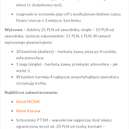
minut (+ dodatkowy rzut);
rozgrywki w systemie play-off z wydłużonym limitem czasu.
Finały i mecze o 3 miejsce: bez limitu.
Wpisowe
– dublety 25 PLN od zawodnika, single – 10 PLN od
zawodnika. Juniorzy odpowiednio: 15 PLN, 5 PLN. W ramach
wpisowego gwarantujemy
30 kwietnia (dublety) – herbata, kawa, pizza po 4 rundzie,
miła atmosfera;
1 maja (single) – herbata, kawa, przekąski, atmosfera – jak
wyżej :);
W każdym turnieju 4 najlepsze zespoły/najlepsi zawodnicy
otrzymują trofea.
Najbliższe zakwaterowanie:
Hotel MOSiR
Hotel Korona
Schronisko PTSM – warunki nie najgorsze, ilość miejsc
ograniczona, koszt ok. 20 PLN od osoby, kontakt –