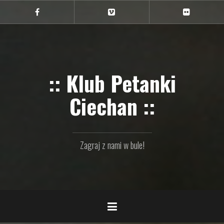
Przejdź
do
Ciechan
Ciechan
Ciechan
na
na
na
treści
FB
Vimeo
Flickr
:: Klub Petanki
Ciechan ::
Zagraj z nami w bule!