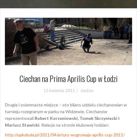
Ciechan na Prima Aprilis Cup w Łodzi
13 kwietnia 2011
ciechan
Drugie i osiemnaste miejsce – oto bilans udziału ciechanowian w
turnieju rozegranym w parku na Widzewie. Ciechanów
reprezentowali
Robert Korzeniowski, Tomek Skrzyniecki i
Mariusz Stawicki
. Relacje na stronie klubowej łodzian:
http://upksbula.pl/2011/04/artury-wygrywaja-aprilis-cup-2011/