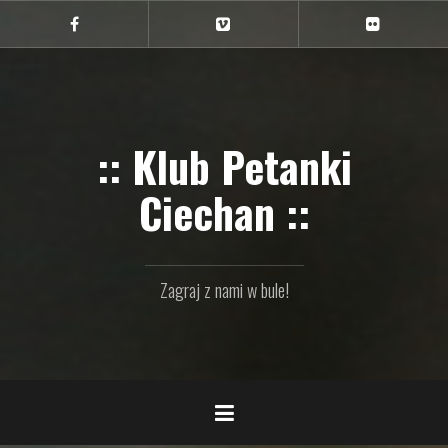
Przejdź
do
Ciechan
Ciechan
Ciechan
na
na
na
treści
FB
Vimeo
Flickr
:: Klub Petanki
Ciechan ::
Zagraj z nami w bule!