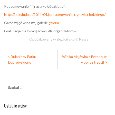
Podsumowanie “Tryptyku Łódzkiego”:
http://upksbula.pl/2011/04/podsumowanie-tryptyku-lodzkiego/
Garść zdjęć w naszej galerii:
galeria
.
Gratulacje dla zwycięzców i dla organizatorów!
Opublikowany w
Bez kategorii
,
News
Nawigacja
Bulanie w Parku
Wielka Majówka z Petanque
wpisu
Dąbrowskiego
– po raz trzeci!
Szukaj:
Ostatnie wpisy