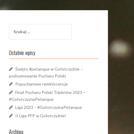
Szukaj:
Ostatnie wpisy
Święto #petanque w Gołotczyźnie –
podsumowanie Pucharu Polski
Popucharowe reminiscencje
Finał Pucharu Polski Tripletów 2023 –
#GołotczyznaPetanque
Liga 2023 – #GołotczyznaPetanque
II Liga PFP w Gołotczyźnie!
Archiwa