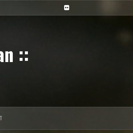
Ciechan
na
Flickr
n ::
T