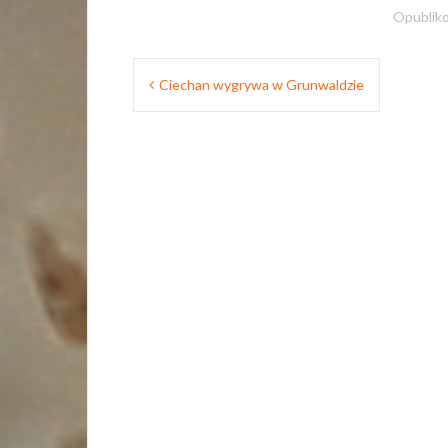
Opublik
Nawigacja
Ciechan wygrywa w Grunwaldzie
wpisu