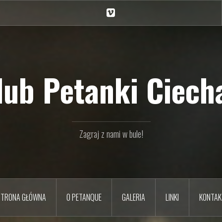
Ciechan
na
Vimeo
Klub Petanki Ciecha
Zagraj z nami w bule!
STRONA GŁÓWNA
O PETANQUE
GALERIA
LINKI
KONTAK