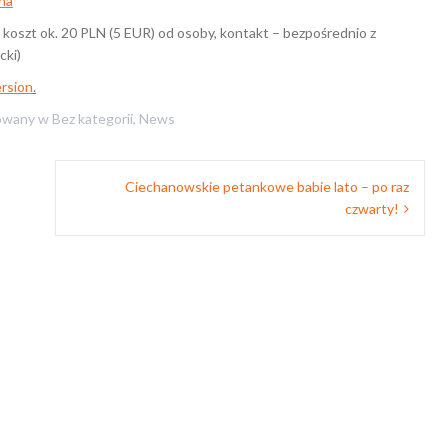
na
 koszt ok. 20 PLN (5 EUR) od osoby, kontakt – bezpośrednio z
cki)
ersion
.
owany w
Bez kategorii
,
News
Ciechanowskie petankowe babie lato – po raz
czwarty!