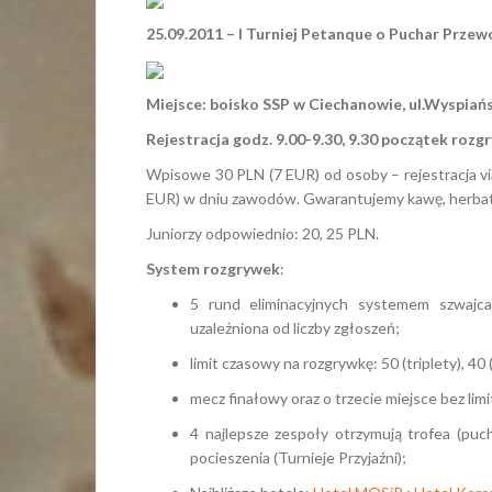
25.09.2011 – I Turniej Petanque o Puchar Prze
Miejsce: boisko SSP w Ciechanowie, ul.Wyspia
Rejestracja godz. 9
.00
-9
.30
, 9
.30
początek rozgr
Wpisowe 30 PLN (7 EUR) od osoby – rejestracja vi
EUR) w dniu zawodów. Gwarantujemy kawę, herbatę, 
Juniorzy odpowiednio: 20, 25 PLN.
System rozgrywek
:
5 rund eliminacyjnych systemem szwajca
uzależniona od liczby zgłoszeń;
limit czasowy na rozgrywkę: 50 (triplety), 4
mecz finałowy oraz o trzecie miejsce bez li
4 najlepsze zespoły otrzymują trofea (puch
pocieszenia (Turnieje Przyjaźni);