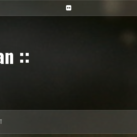
Ciechan
na
Flickr
n ::
T