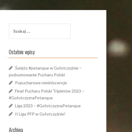
Szukaj:
Ostatnie wpisy
Święto #petanque w Gołotczyźnie –
podsumowanie Pucharu Polski
Popucharowe reminiscencje
Finał Pucharu Polski Tripletów 2023 –
#GołotczyznaPetanque
Liga 2023 – #GołotczyznaPetanque
II Liga PFP w Gołotczyźnie!
Archiwa