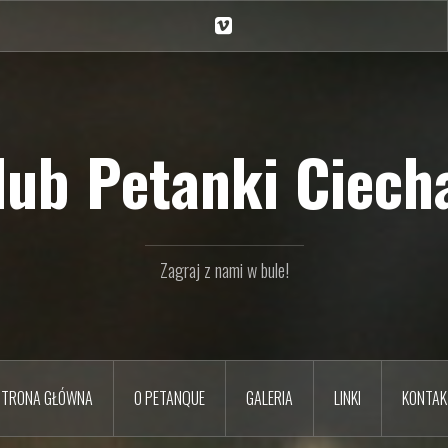
Ciechan
na
Vimeo
Klub Petanki Ciecha
Zagraj z nami w bule!
STRONA GŁÓWNA
O PETANQUE
GALERIA
LINKI
KONTAK