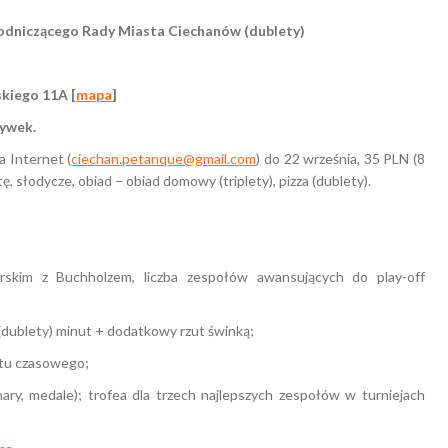
wodniczącego Rady Miasta Ciechanów (dublety)
ńskiego 11A
[
mapa
]
ywek.
a Internet (
ciechan.petanque@gmail.com
)
do 22 września, 35 PLN (8
słodycze, obiad – obiad domowy (triplety), pizza (dublety).
rskim z Buchholzem, liczba zespołów awansujących do play-off
0 (dublety) minut + dodatkowy rzut świnką;
mitu czasowego;
ary, medale); trofea dla trzech najlepszych zespołów w turniejach