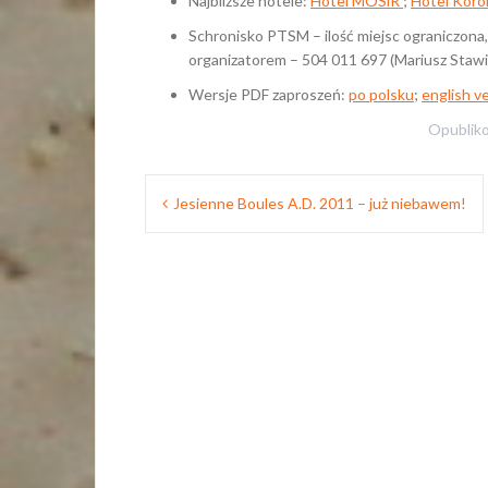
Najbliższe hotele:
Hotel MOSiR
;
Hotel Koro
Schronisko PTSM – ilość miejsc ograniczona,
organizatorem – 504 011 697 (Mariusz Stawi
Wersje PDF zaproszeń:
po polsku
;
english v
Opublik
Nawigacja
Jesienne Boules A.D. 2011 – już niebawem!
wpisu