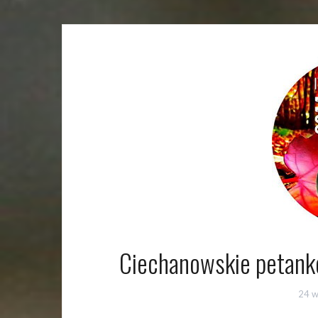
Ciechanowskie petanko
24 w