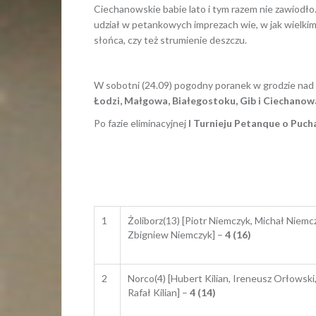
Ciechanowskie babie lato i tym razem nie zawiodł
udział w petankowych imprezach wie, w jak wielkim 
słońca, czy też strumienie deszczu.
W sobotni (24.09) pogodny poranek w grodzie nad 
Łodzi, Małgowa, Białegostoku, Gib i Ciechanow
Po fazie eliminacyjnej
I Turnieju Petanque o Puch
1
Żoliborz(13) [Piotr Niemczyk, Michał Niemc
Zbigniew Niemczyk] –
4 (16)
2
Norco(4) [Hubert Kilian, Ireneusz Orłowski
Rafał Kilian] –
4 (14)