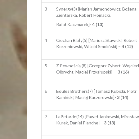
3
Synergy(3) [Marian Jarmondowicz, Bożena
Zientarska, Robert Hojnacki,
Rafał Kaczmarek]-
4 (13)
4
Ciechan Biały(5) [Mariusz Stawicki, Robert
Korzeniowski, Witold Smoliński] –
4 (12)
5
Z Pewnością (8) [Grzegorz Zybert, Wojciec
Olbrycht, Maciej Przysłupski] –
3 (16)
6
Boules Brothers(7) [Tomasz Kubicki, Piotr
Kamiński, Maciej Kaczorowski]-
3 (14)
7
LaPetarde(14) [Paweł Jankowski, Mirosław
Kurek, Daniel Planche] –
3 (13)