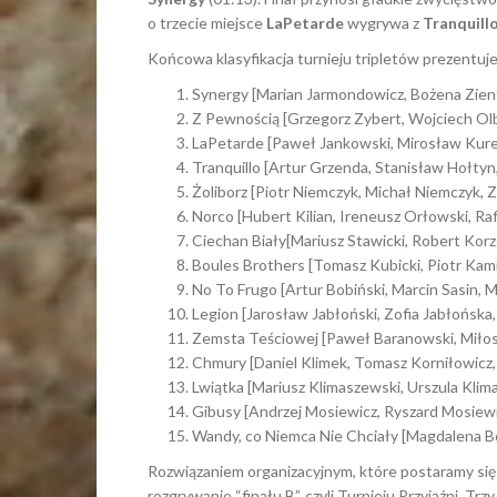
o trzecie miejsce
LaPetarde
wygrywa z
Tranquill
Końcowa klasyfikacja turnieju tripletów prezentuj
Synergy [Marian Jarmondowicz, Bożena Zient
Z Pewnością [Grzegorz Zybert, Wojciech Olb
LaPetarde [Paweł Jankowski, Mirosław Kurek
Tranquillo [Artur Grzenda, Stanisław Hołtyn, 
Żoliborz [Piotr Niemczyk, Michał Niemczyk, 
Norco [Hubert Kilian, Ireneusz Orłowski, Rafa
Ciechan Biały[Mariusz Stawicki, Robert Korz
Boules Brothers [Tomasz Kubicki, Piotr Kami
No To Frugo [Artur Bobiński, Marcin Sasin, 
Legion [Jarosław Jabłoński, Zofia Jabłońska,
Zemsta Teściowej [Paweł Baranowski, Miło
Chmury [Daniel Klimek, Tomasz Korniłowicz
Lwiątka [Mariusz Klimaszewski, Urszula Kli
Gibusy [Andrzej Mosiewicz, Ryszard Mosiewic
Wandy, co Niemca Nie Chciały [Magdalena B
Rozwiązaniem organizacyjnym, które postaramy się
rozgrywanie “finału B”, czyli Turnieju Przyjaźni. Tr