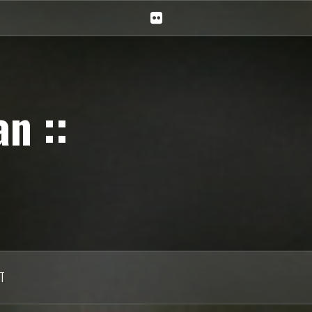
Ciechan
na
Flickr
n ::
T