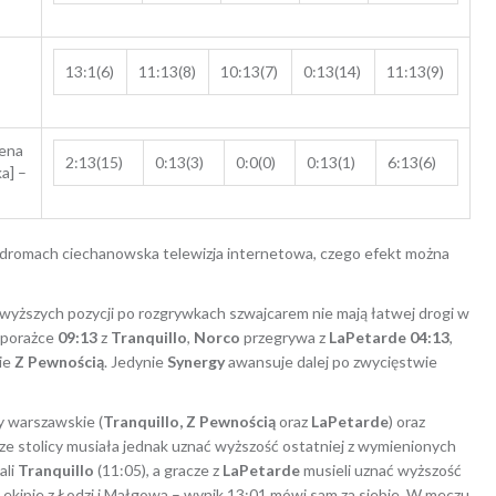
13:1(6)
11:13(8)
10:13(7)
0:13(14)
11:13(9)
lena
2:13(15)
0:13(3)
0:0(0)
0:13(1)
6:13(6)
a] –
ulodromach ciechanowska telewizja internetowa, czego efekt można
ajwyższych pozycji po rozgrywkach szwajcarem nie mają łatwej drogi w
 porażce
09:13
z
Tranquillo
,
Norco
przegrywa z
LaPetarde
04:13
,
ie
Z Pewnością
. Jedynie
Synergy
awansuje dalej po zwycięstwie
ty warszawskie (
Tranquillo, Z Pewnością
oraz
LaPetarde
) oraz
y ze stolicy musiała jednak uznać wyższość ostatniej z wymienionych
ali
Tranquillo
(11:05), a gracze z
LaPetarde
musieli uznać wyższość
o ekipie z Łodzi i Małgowa – wynik 13:01 mówi sam za siebie. W meczu