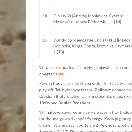
14
Gibusy(2) [Andrzej Mosiewicz, Ryszard
Mosiewicz, Izabela Bieluczyk] –
1 (14)
15
Wandy, co Niemca Nie Chciały (11) [Magda
Bobińska, Kinga Gonta, Dominika Czymersk
1 (13)
W trakcie rundy kwalifikacyjnej pojawiła się na b
obejrzeć
tutaj
.
Pewną tradycją już się chyba stało, że drużyny z n
play-off. Tak było i tym razem.
Żoliborz
odpada po
Ciechan Biały
w takim samym stosunku ulega ekip
13:06
nad
Boules Brothers
.
W finałowej czwórce znalazły się zatem trzy triple
łódzko-małgowski zespół
Synergy
. Koalicja gracz
drużyn. W pierwszym półfinale
Z Pewnością
pokon
Synergy
(01:13). Finał przynosi gładkie zwycięstw