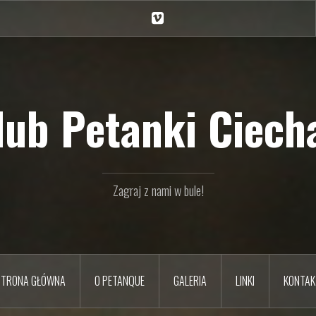
Ciechan
na
Vimeo
Klub Petanki Ciecha
Zagraj z nami w bule!
STRONA GŁÓWNA
O PETANQUE
GALERIA
LINKI
KONTAK