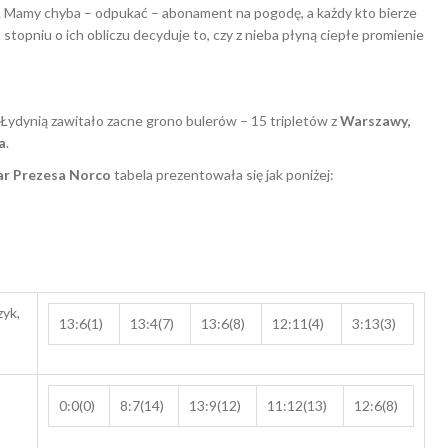
o. Mamy chyba – odpukać – abonament na pogodę, a każdy kto bierze
stopniu o ich obliczu decyduje to, czy z nieba płyną ciepłe promienie
Łydynią zawitało zacne grono bulerów – 15 tripletów z
Warszawy,
a
.
ar Prezesa Norco
tabela prezentowała się jak poniżej:
zyk,
13:6(1)
13:4(7)
13:6(8)
12:11(4)
3:13(3)
,
0:0(0)
8:7(14)
13:9(12)
11:12(13)
12:6(8)