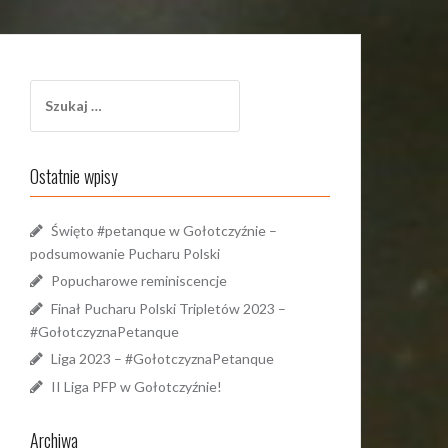
Szukaj:
Ostatnie wpisy
Święto #petanque w Gołotczyźnie –
podsumowanie Pucharu Polski
Popucharowe reminiscencje
Finał Pucharu Polski Tripletów 2023 –
#GołotczyznaPetanque
Liga 2023 – #GołotczyznaPetanque
II Liga PFP w Gołotczyźnie!
Archiwa