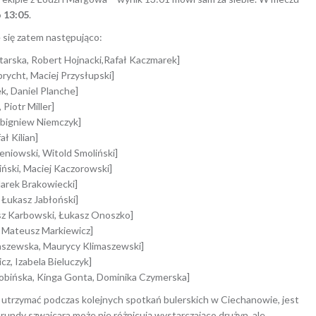
o 13:05
.
e się zatem następująco:
arska, Robert Hojnacki,Rafał Kaczmarek]
rycht, Maciej Przysłupski]
, Daniel Planche]
Piotr Miller]
Zbigniew Niemczyk]
ł Kilian]
eniowski, Witold Smoliński]
ński, Maciej Kaczorowski]
Marek Brakowiecki]
 Łukasz Jabłoński]
sz Karbowski, Łukasz Onoszko]
, Mateusz Markiewicz]
maszewska, Maurycy Klimaszewski]
z, Izabela Bieluczyk]
obińska, Kinga Gonta, Dominika Czymerska]
 utrzymać podczas kolejnych spotkań bulerskich w Ciechanowie, jest
zy rundy szwajcara może nie różnicują wystarczająco drużyn, ale