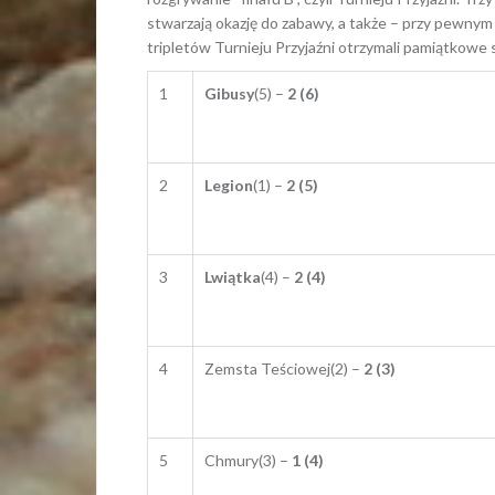
stwarzają okazję do zabawy, a także – przy pewnym 
tripletów Turnieju Przyjaźni otrzymali pamiątkowe 
1
Gibusy
(5) –
2 (6)
2
Legion
(1) –
2 (5)
3
Lwiątka
(4) –
2 (4)
4
Zemsta Teściowej(2) –
2 (3)
5
Chmury(3) –
1 (4)