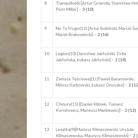
8
Tranquillo(6) [Artur Grzenda, Stanisław Ho
Piotr Miller] –
3 (10)
9
No To Frugo(12) [Artur Bobiński, Marcin Sas
Marek Brakowiecki] –
2 (16)
10
Legion(10) [Jarosław Jabłoński, Zofia
Jabłońska, Łukasz Jabłoński] –
2 (14)
11
Zemsta Teściowej(1) [Paweł Baranowski,
Miłosz Karbowski, Łukasz Onoszko] –
2 (12
12
Chmury(15) [Daniel Klimek, Tomasz
Korniłowicz, Mateusz Markiewicz] –
2 (12)
13
Lwiątka(9)[Mariusz Klimaszewski, Urszula
Klimaszewska, Maurycy Klimaszewski] –
2 