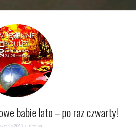
we babie lato – po raz czwarty!
rześnia 2011
ciechan