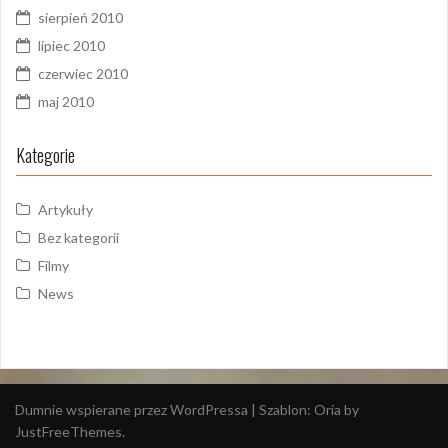
sierpień 2010
lipiec 2010
czerwiec 2010
maj 2010
Kategorie
Artykuły
Bez kategorii
Filmy
News
Dumnie wspierane przez WordPressa
|
Szablon:
Oria
by
JustFreeThemes.