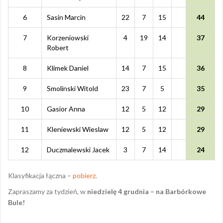
6
Sasin Marcin
22
7
15
44
7
Korzeniowski
4
19
14
37
Robert
8
Klimek Daniel
14
7
15
36
9
Smolinski Witold
23
7
5
35
10
Gasior Anna
12
5
12
29
11
Kleniewski Wieslaw
12
5
12
29
12
Duczmalewski Jacek
3
7
14
24
Klasyfikacja łączna –
pobierz
.
Zapraszamy za tydzień, w
niedzielę 4 grudnia – na Barbórkowe
Bule!