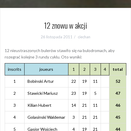
12 znowu w akcji
26 listopada 2011
ciechan
12 nieustraszonych bulerów stawiło się na bulodromach, aby
rozegrać kolejne 3 rundy cyklu. Oto wyniki:
inscrits
joueurs
1
2
3
4
total
1
Bobinski Artur
22
19
11
52
2
Stawicki Mariusz
23
19
5
47
3
Kilian Hubert
14
21
11
46
4
Golasinski Waldemar
3
21
21
45
5
Gasior Wojciech
4
19
21
44