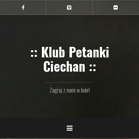
Przejdź
do
Ciechan
Ciechan
Ciechan
na
na
na
treści
FB
Vimeo
Flickr
:: Klub Petanki
Ciechan ::
Zagraj z nami w bule!