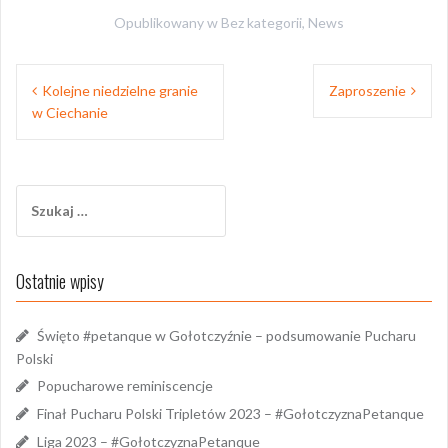
Opublikowany w
Bez kategorii
,
News
Nawigacja
Kolejne niedzielne granie
Zaproszenie
wpisu
w Ciechanie
Szukaj:
Ostatnie wpisy
Święto #petanque w Gołotczyźnie – podsumowanie Pucharu
Polski
Popucharowe reminiscencje
Finał Pucharu Polski Tripletów 2023 – #GołotczyznaPetanque
Liga 2023 – #GołotczyznaPetanque