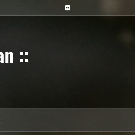
Ciechan
na
Flickr
n ::
T