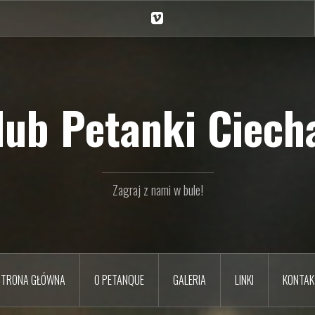
Ciechan
na
Vimeo
Klub Petanki Ciecha
Zagraj z nami w bule!
STRONA GŁÓWNA
O PETANQUE
GALERIA
LINKI
KONTAK