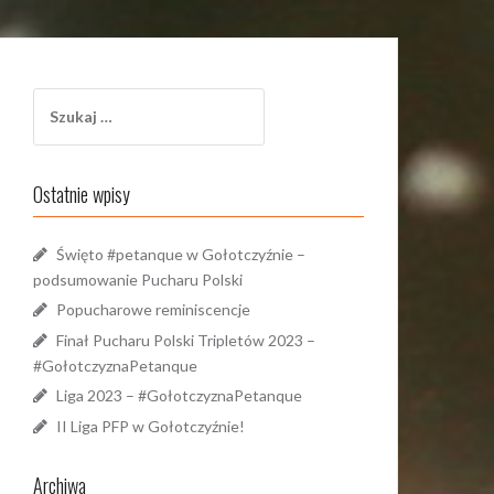
Szukaj:
Ostatnie wpisy
Święto #petanque w Gołotczyźnie –
podsumowanie Pucharu Polski
Popucharowe reminiscencje
Finał Pucharu Polski Tripletów 2023 –
#GołotczyznaPetanque
Liga 2023 – #GołotczyznaPetanque
II Liga PFP w Gołotczyźnie!
Archiwa