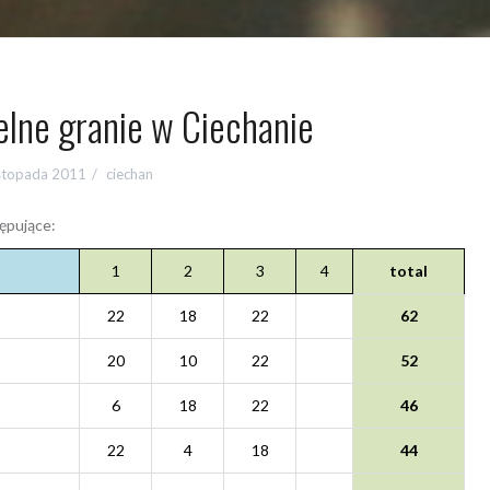
elne granie w Ciechanie
istopada 2011
ciechan
tępujące:
1
2
3
4
total
22
18
22
62
20
10
22
52
6
18
22
46
22
4
18
44