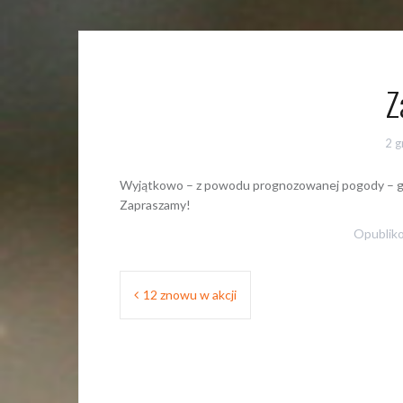
Z
2 g
Wyjątkowo – z powodu prognozowanej pogody – g
Zapraszamy!
Opublik
Nawigacja
12 znowu w akcji
wpisu