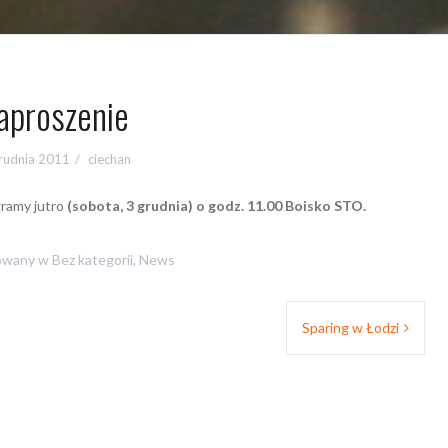
aproszenie
rudnia 2011
ciechan
ramy jutro
(sobota, 3 grudnia) o godz. 11.00 Boisko STO.
owany w
Bez kategorii
,
News
Sparing w Łodzi