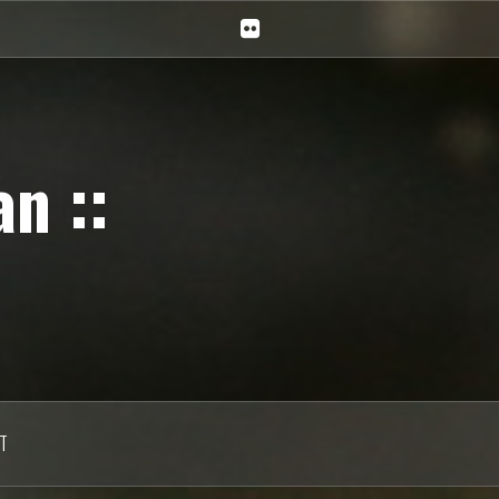
Ciechan
na
Flickr
n ::
T