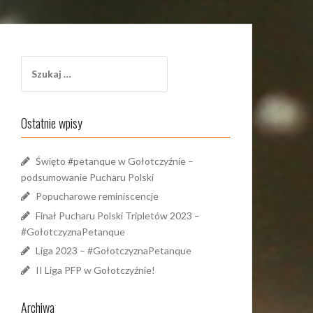
Szukaj:
Ostatnie wpisy
Święto #petanque w Gołotczyźnie –
podsumowanie Pucharu Polski
Popucharowe reminiscencje
Finał Pucharu Polski Tripletów 2023 –
#GołotczyznaPetanque
Liga 2023 – #GołotczyznaPetanque
II Liga PFP w Gołotczyźnie!
Archiwa