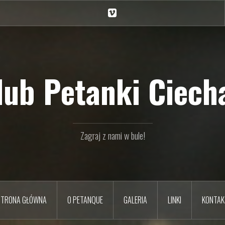
Ciechan
na
Vimeo
Klub Petanki Ciecha
Zagraj z nami w bule!
STRONA GŁÓWNA
O PETANQUE
GALERIA
LINKI
KONTAK