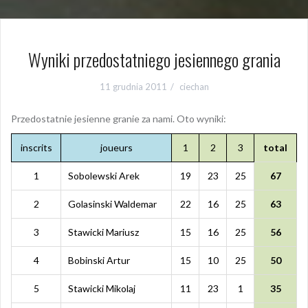
Wyniki przedostatniego jesiennego grania
11 grudnia 2011
ciechan
Przedostatnie jesienne granie za nami. Oto wyniki:
inscrits
joueurs
1
2
3
total
1
Sobolewski Arek
19
23
25
67
2
Golasinski Waldemar
22
16
25
63
3
Stawicki Mariusz
15
16
25
56
4
Bobinski Artur
15
10
25
50
5
Stawicki Mikolaj
11
23
1
35