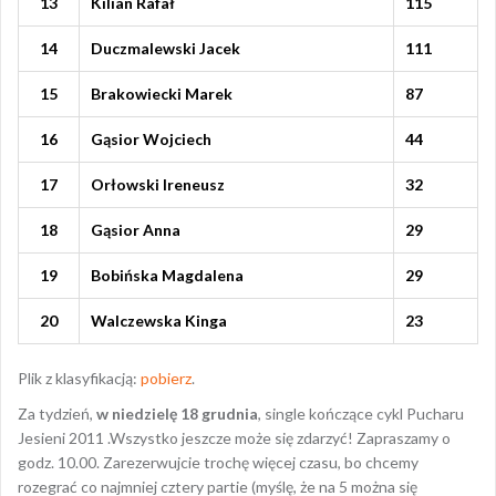
13
Kilian Rafał
115
14
Duczmalewski Jacek
111
15
Brakowiecki Marek
87
16
Gąsior Wojciech
44
17
Orłowski Ireneusz
32
18
Gąsior Anna
29
19
Bobińska Magdalena
29
20
Walczewska Kinga
23
Plik z klasyfikacją:
pobierz
.
Za tydzień,
w niedzielę 18 grudnia
, single kończące cykl Pucharu
Jesieni 2011 .Wszystko jeszcze może się zdarzyć! Zapraszamy o
godz. 10.00. Zarezerwujcie trochę więcej czasu, bo chcemy
rozegrać co najmniej cztery partie (myślę, że na 5 można się