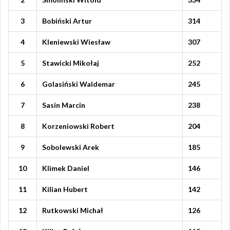
3
Bobiński Artur
314
4
Kleniewski Wiesław
307
5
Stawicki Mikołaj
252
6
Golasiński Waldemar
245
7
Sasin Marcin
238
8
Korzeniowski Robert
204
9
Sobolewski Arek
185
10
Klimek Daniel
146
11
Kilian Hubert
142
12
Rutkowski Michał
126