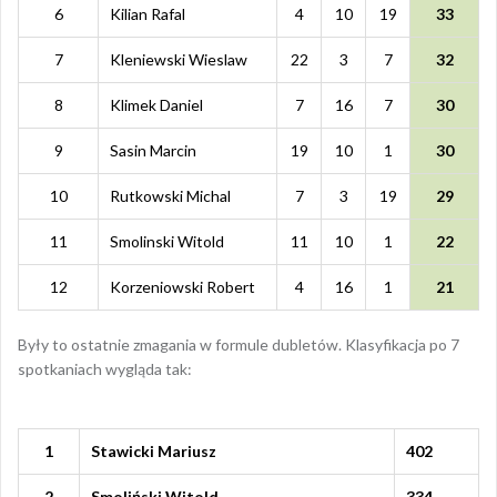
6
Kilian Rafal
4
10
19
33
7
Kleniewski Wieslaw
22
3
7
32
8
Klimek Daniel
7
16
7
30
9
Sasin Marcin
19
10
1
30
10
Rutkowski Michal
7
3
19
29
11
Smolinski Witold
11
10
1
22
12
Korzeniowski Robert
4
16
1
21
Były to ostatnie zmagania w formule dubletów. Klasyfikacja po 7
spotkaniach wygląda tak:
1
Stawicki Mariusz
402
2
Smoliński Witold
334