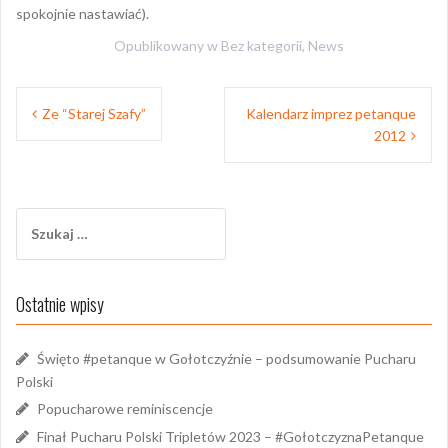
spokojnie nastawiać).
Opublikowany w
Bez kategorii
,
News
Nawigacja
Ze “Starej Szafy”
Kalendarz imprez petanque
wpisu
2012
Szukaj:
Ostatnie wpisy
Święto #petanque w Gołotczyźnie – podsumowanie Pucharu
Polski
Popucharowe reminiscencje
Finał Pucharu Polski Tripletów 2023 – #GołotczyznaPetanque