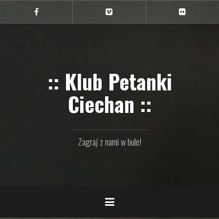
Przejdź
do
Ciechan
Ciechan
Ciechan
na
na
na
treści
FB
Vimeo
Flickr
:: Klub Petanki
Ciechan ::
Zagraj z nami w bule!