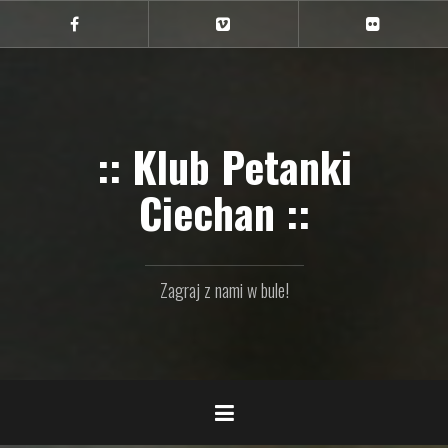
Przejdź
do
Ciechan
Ciechan
Ciechan
na
na
na
treści
FB
Vimeo
Flickr
:: Klub Petanki
Ciechan ::
Zagraj z nami w bule!