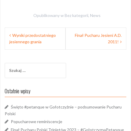
Opublikowany w
Bez kategorii
,
News
Nawigacja
Wyniki przedostatniego
Finał Pucharu Jesieni A.D.
wpisu
jesiennego grania
2011!
Szukaj:
Ostatnie wpisy
Święto #petanque w Gołotczyźnie – podsumowanie Pucharu
Polski
Popucharowe reminiscencje
Finał Pucharu Polski Tripletów 2023 – #GołotczyznaPetanque