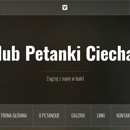
Ciechan
na
Vimeo
Klub Petanki Ciecha
Zagraj z nami w bule!
STRONA GŁÓWNA
O PETANQUE
GALERIA
LINKI
KONTAK