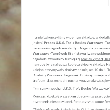
Turniej zakończyliśmy w pełnym składzie, w dodatku 
jesieni.
Prezes U.K.S. Trois Boules Warszawa-Ta
ceremonię nagradzania drużyn. Nagroda pocieszen
Warszawa-Targówek Stanisława Iwanowskiego
najmłodsi zawodnicy turnieju tj.
Maciek Zybert, Ku
nagrodę była najlepsza kobieca ekipa w składzie
Ha
kolejno otrzymywały drużyny od miejsca 10 do 4. T
Dzielnicy Warszawa-Targówek. Drużyny z miejsca d
trofeum tj. przechodni puchar wraz z najwyższą 
Tym samym puchar U.K.S. Trois Boules Warszawa-
Kończąc, dziękuję wszystkim obecnym za przybycie i
stworzenia niespotykanej, fantastycznej atmosfery! 
Ci którzy nie przybyli, niech żałują, Ci którzy nie mogli,