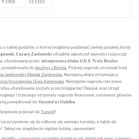
9:10(3)
13:11(5)
o takiej godzinie, o której mogliśmy podziwiać pełnię polskiej złotej
rgówek, Cezary Zaniewski
oficjalnie zakończył zawody i rozpoczął
ia, ufundowana przez
wiceprezesa klubu U.K.S. Trois Boules
, powędrowała do
drużyny z Błonia
. Później nagrody otrzymali trzej
ba Jankowski i Magda Zaniewska
. Następną ekipą otrzymującą
nna Kruszewska i Ewa Karlewska
. Następnie nagrody rzeczowe
rofea ufundowane zostały przez księgarnię Olejsiuk oraz Urząd
rugiego i trzeciego otrzymały nagrody finansowe, natomiast główne
kwotą powędrował do
Yassine'a i Habiba
.
Targówek poleciał do
Tunezji
!
 przyczynienie się do odbycia się samego turnieju, a także do
Takiej nie znajdziecie nigdzie indziej, zapewniam!
 a chcieliby – zapraszamy na kolejny turniej za rok, będzie tak samo, a nawet i