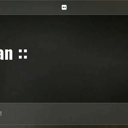
Ciechan
na
Flickr
n ::
T