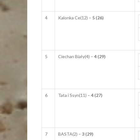
4
Kalonka Ce(12) –
5 (26)
5
Ciechan Biały(4) –
4 (29)
6
Tata i Ssyn(11) –
4 (27)
7
BASTA(2) –
3 (29)