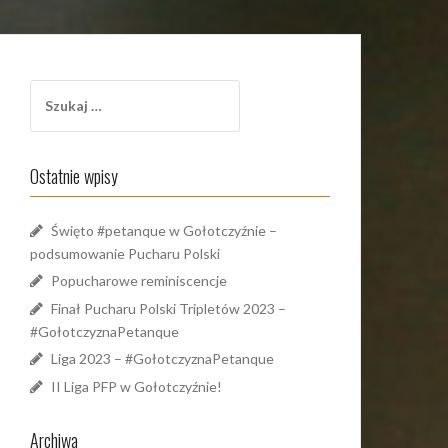
Szukaj:
Ostatnie wpisy
Święto #petanque w Gołotczyźnie –
podsumowanie Pucharu Polski
Popucharowe reminiscencje
Finał Pucharu Polski Tripletów 2023 –
#GołotczyznaPetanque
Liga 2023 – #GołotczyznaPetanque
II Liga PFP w Gołotczyźnie!
Archiwa