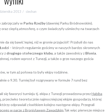
wyniki
dziernika 2013
ciechan
le zabrzęczały w
Parku Rzeźby
(dawniej Parku Bródnowskim).
ę oraz ciepłą atmosferę, o czym świadczyły uśmiechy na twarzach
e da się bawić lepiej, niż w gronie przyjaciół! Przybyli do nas
Łodzi
– których regularnie gościmy w naszych bardzo skromnych
icy z
drugiego stołecznego klubu
, a także zawodnicy z
Błonia
.
innej, rodem wprost z Tunezji, a także o grze naszego gościa
tów, w tym aż połowa to były ekipy rodzinne.
lnie o 9.30. Turniej był rozgrywany w formule 7 rund bez
li się faworyci turnieju tj. ekipa z Tunezji prowadzona przez
Habiba
m
, przeciwko teoretycznie najmocniejszej ekipie gospodarzy, której
którzy odprawiali z kwitkiem kolejno następne ekipy. Przegrali
jącego w parze z Bronisławem Zawadzkim
.Tak więc pierwsze miejsce