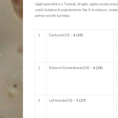
zajęli zawodnicy z Tunezji, drugie, zajęła wyżej ws
sześć kolejnych pojedynków. Na 3-m miejscu znalaz
pełne wyniki turnieju:
1
Darbouh(13) –
6 (29)
2
Rdzenni Dominikanie(14) –
6 (26)
3
LaPetarde(10) –
5 (27)