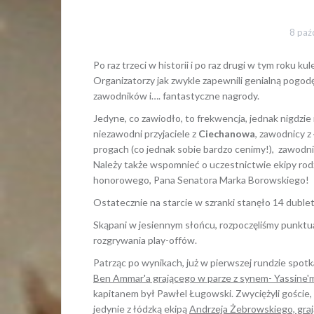
8 paź
Po raz trzeci w historii i po raz drugi w tym roku ku
Organizatorzy jak zwykle zapewnili genialną pogod
zawodników i…. fantastyczne nagrody.
Jedyne, co zawiodło, to frekwencja, jednak nigdzie ni
niezawodni przyjaciele z
Ciechanowa
, zawodnicy z
progach (co jednak sobie bardzo cenimy!), zawodn
Należy także wspomnieć o uczestnictwie ekipy rodz
honorowego, Pana Senatora Marka Borowskiego!
Ostatecznie na starcie w szranki stanęło 14 duble
Skąpani w jesiennym słońcu, rozpoczęliśmy punktua
rozgrywania play-offów.
Patrząc po wynikach, już w pierwszej rundzie spotka
Ben Ammar'a grającego w parze z synem- Yassine'
kapitanem był Pawłel Ługowski. Zwyciężyli goście, 
jedynie z łódzką ekipą
Andrzeja Żebrowskiego, gra