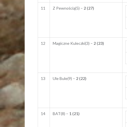
11
Z Pewnością(5) –
2 (27)
12
Magiczne Kuleczki(3) –
2 (23)
13
Ule Bule(9) –
2 (22)
14
BAT(8) –
1 (21)