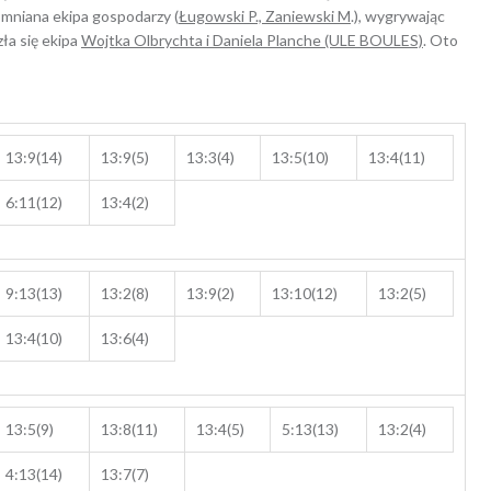
pomniana ekipa gospodarzy (
Ługowski P., Zaniewski M
.), wygrywając
ła się ekipa
Wojtka Olbrychta i Daniela Planche (ULE BOULES)
. Oto
13:9(14)
13:9(5)
13:3(4)
13:5(10)
13:4(11)
6:11(12)
13:4(2)
9:13(13)
13:2(8)
13:9(2)
13:10(12)
13:2(5)
13:4(10)
13:6(4)
13:5(9)
13:8(11)
13:4(5)
5:13(13)
13:2(4)
4:13(14)
13:7(7)