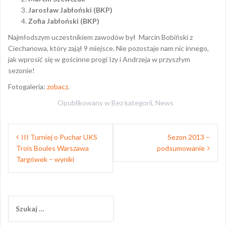
Jarosław Jabłoński (BKP)
Zofia Jabłoński (BKP)
Najmłodszym uczestnikiem zawodów był Marcin Bobiński z
Ciechanowa, który zajął 9 miejsce. Nie pozostaje nam nic innego,
jak wprosić się w gościnne progi Izy i Andrzeja w przyszłym
sezonie!
Fotogaleria:
zobacz
.
Opublikowany w
Bez kategorii
,
News
Nawigacja
III Turniej o Puchar UKS
Sezon 2013 –
wpisu
Trois Boules Warszawa
podsumowanie
Targówek – wyniki
Szukaj: