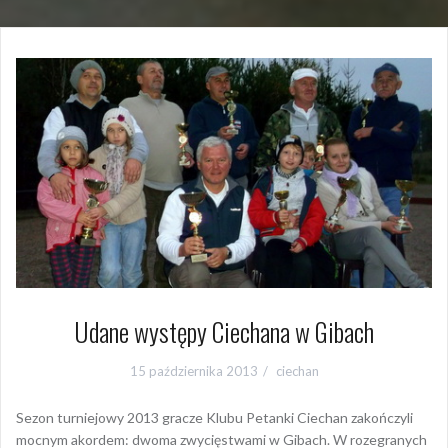
Udane występy Ciechana w Gibach
15 października 2013
ciechan
Sezon turniejowy 2013 gracze Klubu Petanki Ciechan zakończyli
mocnym akordem: dwoma zwycięstwami w Gibach. W rozegranych