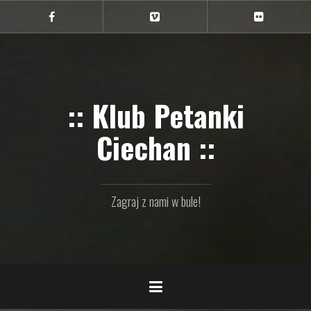
Przejdź
do
Ciechan
Ciechan
Ciechan
na
na
na
treści
FB
Vimeo
Flickr
:: Klub Petanki
Ciechan ::
Zagraj z nami w bule!