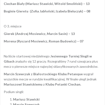
Ciechan Biały (Mariusz Stawicki, Witold Smoliński) – 13
Boginie Gieretu (Zofia Jabłoński, Izabela Bieluczyk) – 08
O 3. miejsce
Gierek (Andrzej Mosiewicz, Marcin Sasin) – 13
Morena (Ryszard Mosiewicz, Roman Budowicz) – 07
Na liście startowej niedzielnego
Jesiennego Turniej Singli w
Gibach
znalazło się 12 graczy. Rozegraliśmy 7 rund szwajcara plus
mecz o pierwsze miejsce najwyżej sklasyfikowanych zawodników.
Marcin Szewczuk z Białostockiego Klubu Petanque
wygrał
wszystkie mecze w rundzie kwalifikacyjnej. W finale uległ jednak
Mariuszowi Stawickiemu z Klubu Petanki Ciechan.
Podium singli:
Mariusz Stawicki
Marcin Szewczuk