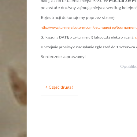
Pucharze Pr
dalej, aż do ustalenia miejsc 5-8). W
pozostałe drużyny zajmują miejsca według kolejności
Rejestracji dokonujemy poprzez stronę
http://www.turnieje.butony.com/petanque/reg/tournament
(klikając na
DATĘ
przy turnieju!) lub pocztą elektroniczną:
c
Uprzejmie prosimy o nadsyłanie zgłoszeń do 18 czerwca 
Serdecznie zapraszamy!
Opublik
Nawigacja
Część druga!
wpisu