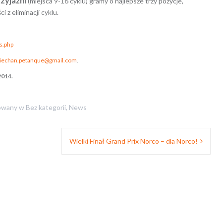
zyjaźni
(miejsca 9-16 cyklu) gramy o najlepsze trzy pozycje,
 z eliminacji cyklu.
s.php
iechan.petanque@gmail.com
.
2014.
owany w
Bez kategorii
,
News
Wielki Finał Grand Prix Norco – dla Norco!