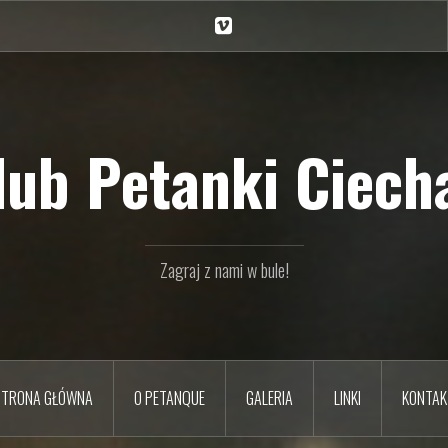
Ciechan
na
Vimeo
Klub Petanki Ciecha
Zagraj z nami w bule!
STRONA GŁÓWNA
O PETANQUE
GALERIA
LINKI
KONTAK