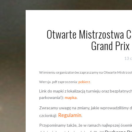
Otwarte Mistrzostwa C
Grand Prix
13 
W imieniu organizatorów zapraszamy na Otwarte Mistrzost
Wersja .pdf zaproszenia:
pobierz
.
Link do mapki z lokalizacją turnieju oraz bezpłatn
parkowania!):
mapka
.
Zwracamy uwagę na zmiany, jakie wprowadziliśmy 
Regulamin
czcionką):
.
Przypominamy także, że w ramach najlepszej ósemki