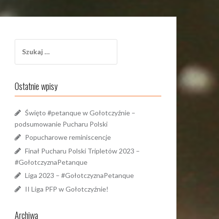
Szukaj:
Ostatnie wpisy
Święto #petanque w Gołotczyźnie –
podsumowanie Pucharu Polski
Popucharowe reminiscencje
Finał Pucharu Polski Tripletów 2023 –
#GołotczyznaPetanque
Liga 2023 – #GołotczyznaPetanque
II Liga PFP w Gołotczyźnie!
Archiwa