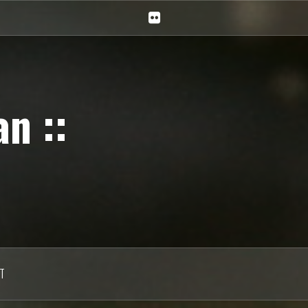
Ciechan
na
Flickr
n ::
T