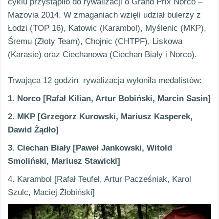
cyklu przystąpiło do rywalizacji o Grand Prix Norco –
Mazovia 2014. W zmaganiach wzięli udział bulerzy z
Łodzi (TOP 16), Katowic (Karambol), Myślenic (MKP),
Śremu (Złoty Team), Chojnic (CHTPF), Liskowa
(Karasie) oraz Ciechanowa (Ciechan Biały i Norco).
Trwająca 12 godzin rywalizacja wyłoniła medalistów:
1.
Norco [Rafał Kilian, Artur Bobiński, Marcin Sasin]
2.
MKP [Grzegorz Kurowski, Mariusz Kasperek,
Dawid Żądło]
3.
Ciechan Biały [Paweł Jankowski, Witold
Smoliński, Mariusz Stawicki]
4.
Karambol [Rafał Teufel, Artur Pacześniak, Karol
Szulc, Maciej Żłobiński]