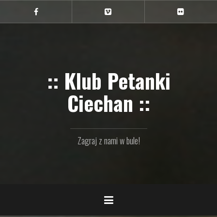
Przejdź
do
Ciechan
Ciechan
Ciechan
na
na
na
treści
FB
Vimeo
Flickr
:: Klub Petanki
Ciechan ::
Zagraj z nami w bule!