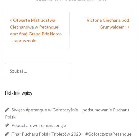
Nawigacja
Otwarte Mistrzostwa
Victoria Ciechana pod
wpisu
Ciechanowa w Petanque
Grunwaldem!
oraz finał Grand Prix Norco
– zaproszenie
Szukaj:
Ostatnie wpisy
Święto #petanque w Gołotczyźnie – podsumowanie Pucharu
Polski
Popucharowe reminiscencje
Finał Pucharu Polski Tripletów 2023 – #GołotczyznaPetanque