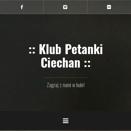
Przejdź
do
Ciechan
Ciechan
Ciechan
na
na
na
treści
FB
Vimeo
Flickr
:: Klub Petanki
Ciechan ::
Zagraj z nami w bule!