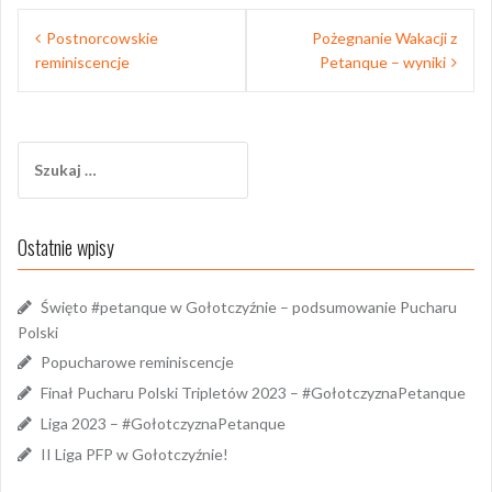
Nawigacja
Postnorcowskie
Pożegnanie Wakacji z
wpisu
reminiscencje
Petanque – wyniki
Szukaj:
Ostatnie wpisy
Święto #petanque w Gołotczyźnie – podsumowanie Pucharu
Polski
Popucharowe reminiscencje
Finał Pucharu Polski Tripletów 2023 – #GołotczyznaPetanque
Liga 2023 – #GołotczyznaPetanque
II Liga PFP w Gołotczyźnie!