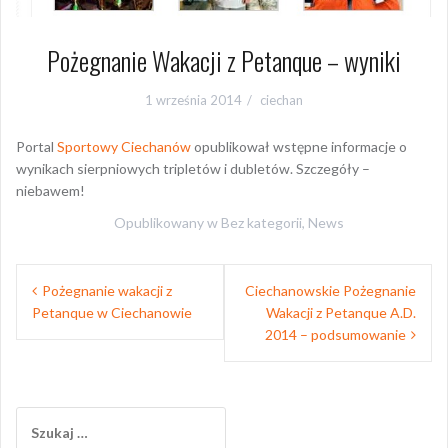
Pożegnanie Wakacji z Petanque – wyniki
1 września 2014
ciechan
Portal
Sportowy Ciechanów
opublikował wstępne informacje o
wynikach sierpniowych tripletów i dubletów. Szczegóły –
niebawem!
Opublikowany w
Bez kategorii
,
News
Nawigacja
Pożegnanie wakacji z
Ciechanowskie Pożegnanie
wpisu
Petanque w Ciechanowie
Wakacji z Petanque A.D.
2014 – podsumowanie
Szukaj: