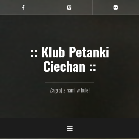
Przejdź
do
Ciechan
Ciechan
Ciechan
na
na
na
treści
FB
Vimeo
Flickr
:: Klub Petanki
Ciechan ::
Zagraj z nami w bule!