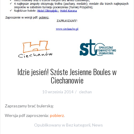
Idzie jesień! Szóste Jesienne Boules w
Ciechanowie
10 września 2014
ciechan
Zapraszamy brać bulerską:
Wersja pdf zaproszenia:
pobierz
.
Opublikowany w
Bez kategorii
,
News