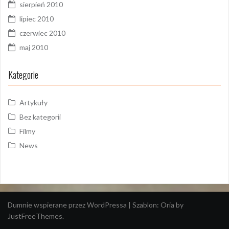
sierpień 2010
lipiec 2010
czerwiec 2010
maj 2010
Kategorie
Artykuły
Bez kategorii
Filmy
News
Dumnie wspierane przez WordPressa
|
Szablon:
Oria
by
JustFreeThemes.