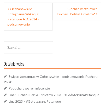
Nawigacja
Ciechanowskie
Ciechan w czołówce
wpisu
Pożegnanie Wakacji z
Pucharu Polski Dubletów!
Petanque A.D. 2014 –
podsumowanie
Szukaj:
Ostatnie wpisy
Święto #petanque w Gołotczyźnie – podsumowanie Pucharu
Polski
Popucharowe reminiscencje
Finał Pucharu Polski Tripletów 2023 – #GołotczyznaPetanque
Liga 2023 – #GołotczyznaPetanque