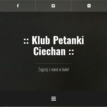
Przejdź
do
Ciechan
Ciechan
Ciechan
na
na
na
treści
FB
Vimeo
Flickr
:: Klub Petanki
Ciechan ::
Zagraj z nami w bule!