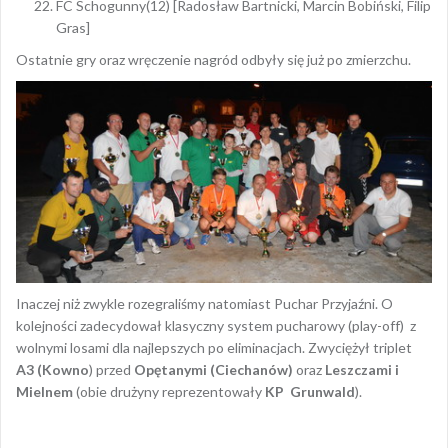
FC Schogunny(12) [Radosław Bartnicki, Marcin Bobiński, Filip
Gras]
Ostatnie gry oraz wręczenie nagród odbyły się już po zmierzchu.
Inaczej niż zwykle rozegraliśmy natomiast Puchar Przyjaźni. O
kolejności zadecydował klasyczny system pucharowy (play-off) z
wolnymi losami dla najlepszych po eliminacjach. Zwyciężył triplet
A3 (Kowno
) przed
Opętanymi (Ciechanów)
oraz
Leszczami i
Mielnem
(obie drużyny reprezentowały
KP Grunwald
).