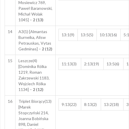
Mosiewicz 769,
Paweł Baranowski,
Michał Wolak
1045] –
2 (13)
14
A3(1) [Almantas
13:1(9)
13:5(5)
10:13(16)
5:
Burneika, Alisw
Petrauskas, Vytas
Gedminas] –
2 (12)
15
Leszcze(4)
11:13(3)
2:13(19)
13:5(6)
1
[Dominika Rólka
1219, Roman
Zakrzewski 1183,
Wojciech Rólka
1134] –
2 (12)
16
Triplet Biorący(13)
9:13(22)
8:13(2)
13:2(18)
3
[Marek
Stopczyński 214,
Joanna Bobińska
898, Daniel