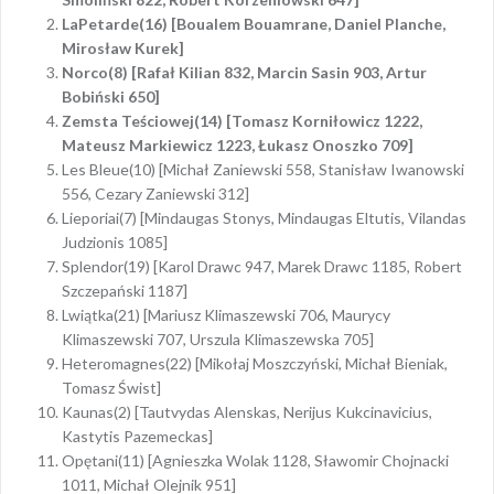
LaPetarde(16) [Boualem Bouamrane, Daniel Planche,
Mirosław Kurek]
Norco(8) [Rafał Kilian 832, Marcin Sasin 903, Artur
Bobiński 650]
Zemsta Teściowej(14) [Tomasz Korniłowicz 1222,
Mateusz Markiewicz 1223, Łukasz Onoszko 709]
Les Bleue(10) [Michał Zaniewski 558, Stanisław Iwanowski
556, Cezary Zaniewski 312]
Lieporiai(7) [Mindaugas Stonys, Mindaugas Eltutis, Vilandas
Judzionis 1085]
Splendor(19) [Karol Drawc 947, Marek Drawc 1185, Robert
Szczepański 1187]
Lwiątka(21) [Mariusz Klimaszewski 706, Maurycy
Klimaszewski 707, Urszula Klimaszewska 705]
Heteromagnes(22) [Mikołaj Moszczyński, Michał Bieniak,
Tomasz Świst]
Kaunas(2) [Tautvydas Alenskas, Nerijus Kukcinavicius,
Kastytis Pazemeckas]
Opętani(11) [Agnieszka Wolak 1128, Sławomir Chojnacki
1011, Michał Olejnik 951]