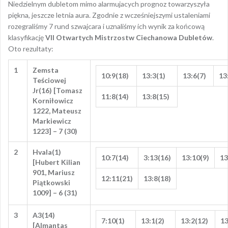
Niedzielnym dubletom mimo alarmujacych prognoz towarzyszyła
piękna, jeszcze letnia aura. Zgodnie z wcześniejszymi ustaleniami
rozegraliśmy 7 rund szwajcara i uznaliśmy ich wynik za końcową
klasyfikację
VII Otwartych Mistrzostw Ciechanowa Dubletów
.
Oto rezultaty:
1
Zemsta
10:9(18)
13:3(1)
13:6(7)
13
Teściowej
Jr(16) [Tomasz
11:8(14)
13:8(15)
Korniłowicz
1222, Mateusz
Markiewicz
1223] – 7 (30)
2
Hvala(1)
10:7(14)
3:13(16)
13:10(9)
13
[Hubert Kilian
901, Mariusz
12:11(21)
13:8(18)
Piątkowski
1009] – 6 (31)
3
A3(14)
7:10(1)
13:1(2)
13:2(12)
13
[Almantas