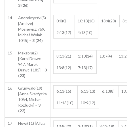
3 (26)
14
Anorektyczki(5)
0:0(0)
10:13(18)
13:4(20)
3:
[Andrzej
Mosiewicz 769,
2:13(17)
4:13(10)
Michał Wolak
1045] –
3 (24)
15
Makabra(2)
8:13(21)
1:13(14)
13:7(4)
13:2
[Karol Drawc
947, Marek
13:8(12)
7:13(17)
Drawc 1185] –
3
(23)
16
Grunwald(19)
6:13(15)
6:13(13)
6:13(8)
13:
[Anna Skarżycka
1054, Michał
11:13(10)
10:9(12)
Rozłucki] –
3
(22)
17
Nowi(11) [Alicja
13:8(20)
3:13(21)
8:13(18)
3:1