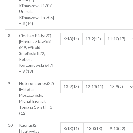
Klimaszewski 707,
Urszula
Klimaszewska 705]
–
3 (14)
8
Ciechan Biały(20)
6:13(14)
13:2(15)
11:10(17)
[Mariusz Stawicki
649, Witold
Smoliński 822,
Robert
Korzeniowski 647]
–
3 (13)
9
Heteromagnes(22)
13:9(13)
12:13(11)
13:9(2)
5
[Mikołaj
Moszczyński,
Michał Bieniak,
Tomasz Świst] –
3
(12)
10
Kaunas(2)
8:13(11)
13:8(13)
9:13(22)
[Tautvydas