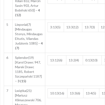
Kilian 832, Marcin
Sasin 903, Artur
Bobiński 650] –
4
(12)
5
Lieporiai(7)
3:13(5)
13:3(12)
13:7(3)
12
[Mindaugas
Stonys, Mindaugas
Eltutis, Vilandas
Judzionis 1085] –
4
(7)
6
Splendor(19)
13:12(6)
13:2(4)
0:13(10)
[Karol Drawc 947,
Marek Drawc
1185, Robert
Szczepański 1187]
–
3 (15)
7
Lwiątka(21)
10:13(16)
13:3(6)
13:4(5)
13
[Mariusz
Klimaszewski 706,
Maurycy