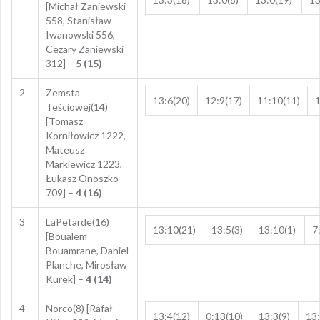
[Michał Zaniewski
558, Stanisław
Iwanowski 556,
Cezary Zaniewski
312] –
5 (15)
2
Zemsta
13:6(20)
12:9(17)
11:10(11)
1
Teściowej(14)
[Tomasz
Korniłowicz 1222,
Mateusz
Markiewicz 1223,
Łukasz Onoszko
709] –
4 (16)
3
LaPetarde(16)
13:10(21)
13:5(3)
13:10(1)
7
[Boualem
Bouamrane, Daniel
Planche, Mirosław
Kurek] –
4 (14)
4
Norco(8) [Rafał
13:4(12)
0:13(10)
13:3(9)
13: