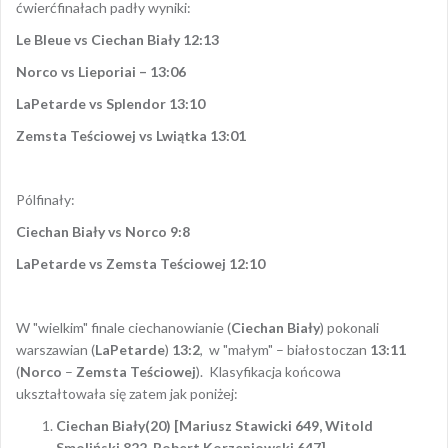
ćwierćfinałach padły wyniki:
Le Bleue vs Ciechan Biały 12:13
Norco vs Lieporiai – 13:06
LaPetarde vs Splendor 13:10
Zemsta Teściowej vs Lwiątka 13:01
Pólfinały:
Ciechan Biały vs Norco 9:8
LaPetarde vs Zemsta Teściowej 12:10
W "wielkim" finale ciechanowianie (
Ciecha
n Biały
) pokonali
warszawian (
LaPetarde
)
13:2
, w "małym" – białostoczan
13:11
(
Norco
–
Zemsta Teściowej
). Klasyfikacja końcowa
ukształtowała się zatem jak poniżej:
Ciechan Biały(20) [Mariusz Stawicki 649, Witold
Smoliński 822, Robert Korzeniowski 647]