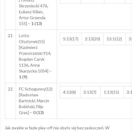
Skrzyniecki 476,
Łukasz Kilian,
Artur Grzenda
155] –
1 (13)
21
Lotto
5:13(17)
2:13(20)
13:1(12)
3
Olsztynek(15)
[Kazimierz
Przestrzelski 914,
Bogdan Caryk
1136, Anna
Skarzycka 1054] –
1 (9)
22
FC Schogunny(12)
4:13(8)
3:13(7)
1:13(15)
3:
[Radosław
Bartnicki, Marcin
Bobiński, Filip
Gras] –
0 (13)
Jak zwykle w fazie play-off nie obyło się bez zaskoczeń. W