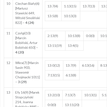
10
Ciechan Biały(6)
13:7(4)
1:13(15)
13:7(13)
13:
[Mariusz
Stawicki 649,
13:5(8)
10:13(3)
Witold Smoliński
822] –
4 (24)
11
Czołgi(10)
2:13(9)
10:13(8)
0:0(0)
10:1
[Marcin
Bobiński, Artur
13:11(19)
13:4(5)
Bobiński 650] –
4 (20)
12
Wkra(7) [Marcin
13:0(12)
13:7(9)
6:13(16)
8:13
Sasin 903,
Sławomir
7:13(15)
6:13(8)
Chojmacki 1011]
–
3 (29)
13
Efy 16(9) [Marek
13:2(10)
7:13(7)
10:13(1)
5:1
Stopczyński
214, Joanna
0:0(0)
13:11(20)
Bobińska 898] –