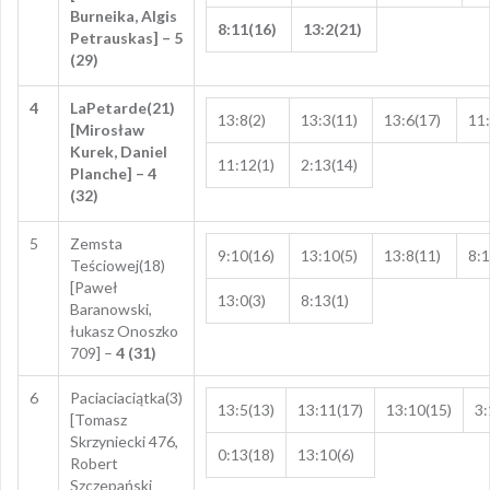
Burneika, Algis
8:11(16)
13:2(21)
Petrauskas] – 5
(29)
4
LaPetarde(21)
13:8(2)
13:3(11)
13:6(17)
11:
[Mirosław
Kurek, Daniel
11:12(1)
2:13(14)
Planche] – 4
(32)
5
Zemsta
9:10(16)
13:10(5)
13:8(11)
8:1
Teściowej(18)
[Paweł
13:0(3)
8:13(1)
Baranowski,
łukasz Onoszko
709] –
4 (31)
6
Paciaciaciątka(3)
13:5(13)
13:11(17)
13:10(15)
3:
[Tomasz
Skrzyniecki 476,
0:13(18)
13:10(6)
Robert
Szczepański