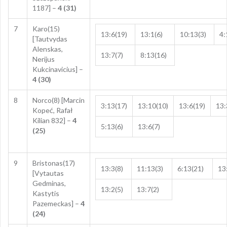
1187] –
4 (31)
7
Karo(15)
13:6(19)
13:1(6)
10:13(3)
4:
[Tautvydas
Alenskas,
13:7(7)
8:13(16)
Nerijus
Kukcinavicius] –
4 (30)
8
Norco(8) [Marcin
3:13(17)
13:10(10)
13:6(19)
13:
Kopeć, Rafał
Kilian 832] –
4
5:13(6)
13:6(7)
(25)
9
Bristonas(17)
13:3(8)
11:13(3)
6:13(21)
13
[Vytautas
Gedminas,
13:2(5)
13:7(2)
Kastytis
Pazemeckas] –
4
(24)