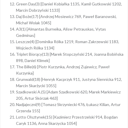
Green Day(3) [Daniel Kobiałka 1135, Kamil Gutkowski 1202,
Marcin Dobrzyński 1133]
Daj Boże(17) [Andrzej Mosiewicz 769, Paweł Baranowski,
Michał Wolak 1045]
A3(1) [Almantas Burneika, Alisw Petrauskas, Vytas
Gedminas]
Leszcze(4) [Dominika Rólka 1219, Roman Zakrzewski 1183,
Wojciech Rólka 1134]
Triplet Biorący(13) [Marek Stopczyński 214, Joanna Bobińska
898, Daniel Klimek]
The Bille(6) [Piotr Kurzynka, Andrzej Zujewicz, Paweł
Kurzynka]
Grunwald(18) [Henryk Kacprzyk 911, Justyna Siennicka 912,
Marcin Skarżycki 1055]
Szadkowski A.(5) [Adam Szadkowski 620, Marek Markiewicz
205, Artur Skórzak 463]
Nadjajeczni(9) [Tomasz Skrzyniecki 476, Łukasz Kilian, Artur
Grzenda 155]
Lotto Olsztynek(15) [Kazimierz Przestrzelski 914, Bogdan
Caryk 1136, Anna Skarzycka 1054]