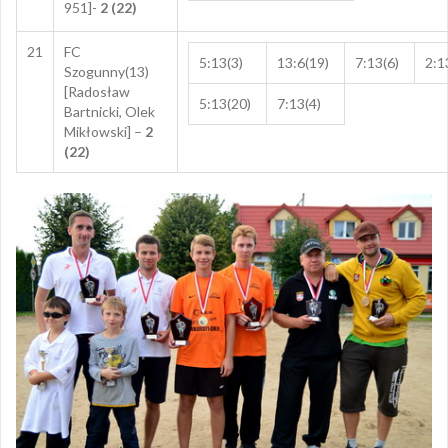
951]-
2 (22)
21
FC
5:13(3)
13:6(19)
7:13(6)
2:1
Szogunny(13)
[Radosław
5:13(20)
7:13(4)
Bartnicki, Olek
Mikłowski] –
2
(22)