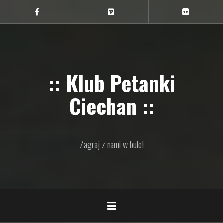
Przejdź
do
Ciechan
Ciechan
Ciechan
na
na
na
treści
FB
Vimeo
Flickr
:: Klub Petanki
Ciechan ::
Zagraj z nami w bule!