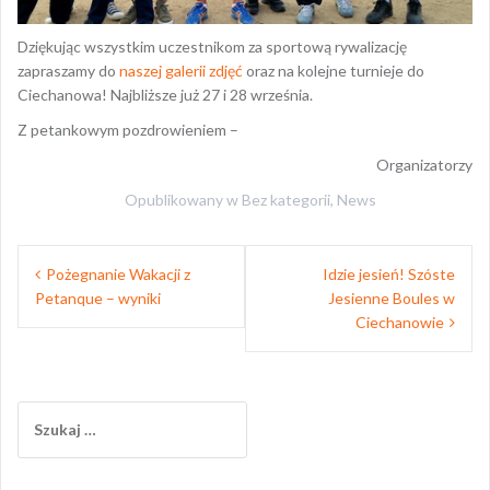
Dziękując wszystkim uczestnikom za sportową rywalizację
zapraszamy do
naszej galerii zdjęć
oraz na kolejne turnieje do
Ciechanowa! Najbliższe już 27 i 28 września.
Z petankowym pozdrowieniem –
Organizatorzy
Opublikowany w
Bez kategorii
,
News
Nawigacja
Pożegnanie Wakacji z
Idzie jesień! Szóste
wpisu
Petanque – wyniki
Jesienne Boules w
Ciechanowie
Szukaj: