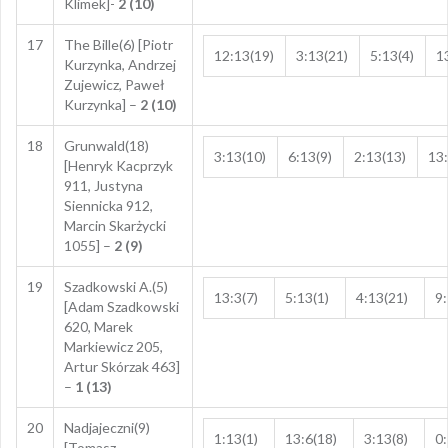
Klimek]-
2 (10)
17
The Bille(6) [Piotr
12:13(19)
3:13(21)
5:13(4)
1
Kurzynka, Andrzej
Zujewicz, Paweł
Kurzynka] –
2 (10)
18
Grunwald(18)
3:13(10)
6:13(9)
2:13(13)
13:
[Henryk Kacprzyk
911, Justyna
Siennicka 912,
Marcin Skarżycki
1055] –
2 (9)
19
Szadkowski A.(5)
13:3(7)
5:13(1)
4:13(21)
9:
[Adam Szadkowski
620, Marek
Markiewicz 205,
Artur Skórzak 463]
–
1 (13)
20
Nadjajeczni(9)
1:13(1)
13:6(18)
3:13(8)
0:
[Tomasz