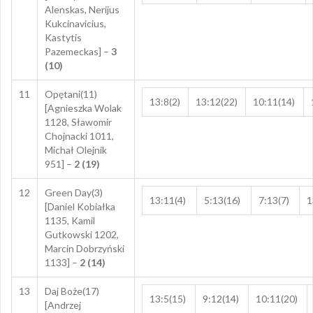
Alenskas, Nerijus
Kukcinavicius,
Kastytis
Pazemeckas] –
3
(10)
11
Opętani(11)
13:8(2)
13:12(22)
10:11(14)
[Agnieszka Wolak
1128, Sławomir
Chojnacki 1011,
Michał Olejnik
951] –
2 (19)
12
Green Day(3)
13:11(4)
5:13(16)
7:13(7)
1
[Daniel Kobiałka
1135, Kamil
Gutkowski 1202,
Marcin Dobrzyński
1133] –
2 (14)
13
Daj Boże(17)
13:5(15)
9:12(14)
10:11(20)
[Andrzej