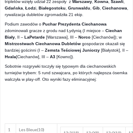
tripletów
wzięły udział 22 zespoły z
Warszawy
,
Kowna
,
Szawli
,
Gdańska
,
Łodz
i,
Białegostoku
,
Grunwaldu
,
Gib
,
Ciechanowa
,
rywalizacja dubletów zgromadziła 21 ekip.
Podium zawodów o
Puchar Prezydenta Ciechanowa
zdominowali gracze z grodu nad Łydynią (I miejsce –
Ciechan
Biały
, II –
LaPetarde
[Warszawa], III –
Norco
[Ciechanów]); w
Mistrzostwach Ciechanowa Dubletów
gospodarze okazali się
bardziej gościnni (I –
Zemsta Teściowej Juniorzy
[Białystok], II –
Hvala
[Ciechanów], III –
A3
[Kowno]).
Sobotnie rozgrywki toczyły się typowym dla ciechanowskich
turniejów trybem: 5 rund szwajcara, po których najlepsza ósemka
walczyła w play-off. Oto wyniki fazy eliminacyjnej:
1
Les Bleue(10)
13:3(18)
13:0(8)
13:0(19)
13