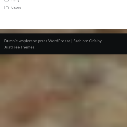
News
Dumnie wspierane przez WordPressa
|
Szablon:
Oria
by
JustFreeThemes.