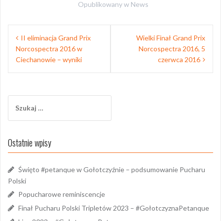
Opublikowany w
News
Nawigacja
II eliminacja Grand Prix
Wielki Finał Grand Prix
wpisu
Norcospectra 2016 w
Norcospectra 2016, 5
Ciechanowie – wyniki
czerwca 2016
Szukaj:
Ostatnie wpisy
Święto #petanque w Gołotczyźnie – podsumowanie Pucharu
Polski
Popucharowe reminiscencje
Finał Pucharu Polski Tripletów 2023 – #GołotczyznaPetanque