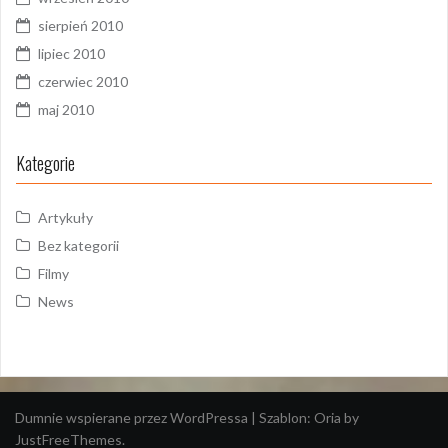
sierpień 2010
lipiec 2010
czerwiec 2010
maj 2010
Kategorie
Artykuły
Bez kategorii
Filmy
News
Dumnie wspierane przez WordPressa
|
Szablon:
Oria
by
JustFreeThemes.