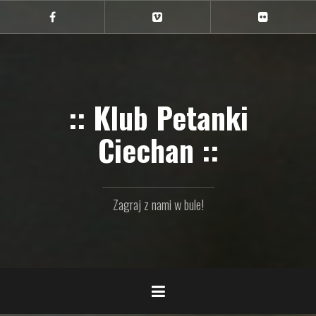
Przejdź
do
Ciechan
Ciechan
Ciechan
na
na
na
treści
FB
Vimeo
Flickr
:: Klub Petanki
Ciechan ::
Zagraj z nami w bule!