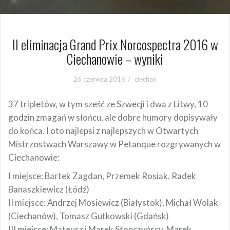
II eliminacja Grand Prix Norcospectra 2016 w
Ciechanowie – wyniki
26 czerwca 2016
ciechan
37 tripletów, w tym sześć ze Szwecji i dwa z Litwy, 10
godzin zmagań w słońcu, ale dobre humory dopisywały
do końca. I oto najlepsi z najlepszych w Otwartych
Mistrzostwach Warszawy w Petanque rozgrywanych w
Ciechanowie:
I miejsce: Bartek Zagdan, Przemek Rosiak, Radek
Banaszkiewicz (Łódź)
II miejsce: Andrzej Mosiewicz (Białystok), Michał Wolak
(Ciechanów), Tomasz Gutkowski (Gdańsk)
III miejsce: Mateusz i Marek Stopczyńscy, Marek