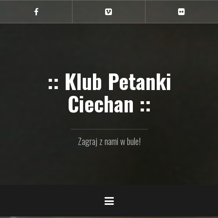
Przejdź
do
Ciechan
Ciechan
Ciechan
na
na
na
treści
FB
Vimeo
Flickr
:: Klub Petanki
Ciechan ::
Zagraj z nami w bule!