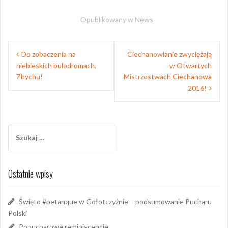
Opublikowany w
News
Nawigacja
Do zobaczenia na
Ciechanowianie zwyciężają
wpisu
niebieskich bulodromach,
w Otwartych
Zbychu!
Mistrzostwach Ciechanowa
2016!
Szukaj:
Ostatnie wpisy
Święto #petanque w Gołotczyźnie – podsumowanie Pucharu
Polski
Popucharowe reminiscencje