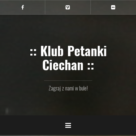
Przejdź
do
Ciechan
Ciechan
Ciechan
na
na
na
treści
FB
Vimeo
Flickr
:: Klub Petanki
Ciechan ::
Zagraj z nami w bule!