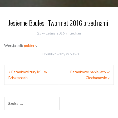
Jesienne Boules -Twormet 2016 przed nami!
25 września 2016
ciechan
Wersja pdf:
pobierz
.
Opublikowany w
News
Nawigacja
Petankowi turyści – w
Petankowe babie lato w
wpisu
Brisztanach
Ciechanowie
Szukaj: