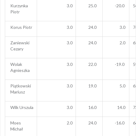
Kurzynka
3.0
25.0
-20.0
5
Piotr
Korus Piotr
3.0
24.0
3.0
7
Zaniewski
3.0
24.0
2.0
6
Cezary
Wolak
3.0
22.0
-19.0
5
Agnieszka
Piątkowski
3.0
19.0
5.0
6
Mariusz
Wilk Urszula
3.0
16.0
14.0
7
Moes
2.0
24.0
-16.0
6
Michał