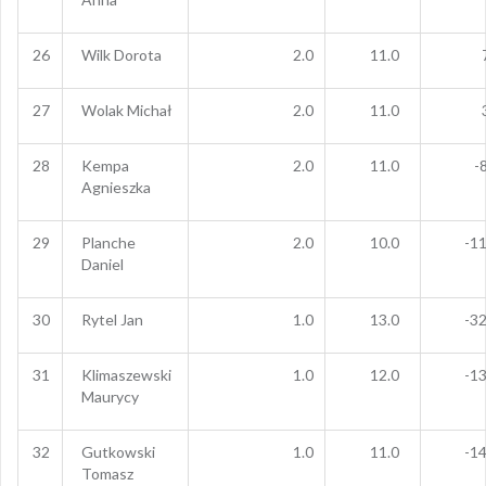
26
Wilk Dorota
2.0
11.0
27
Wolak Michał
2.0
11.0
28
Kempa
2.0
11.0
-
Agnieszka
29
Planche
2.0
10.0
-11
Daniel
30
Rytel Jan
1.0
13.0
-32
31
Klimaszewski
1.0
12.0
-13
Maurycy
32
Gutkowski
1.0
11.0
-14
Tomasz