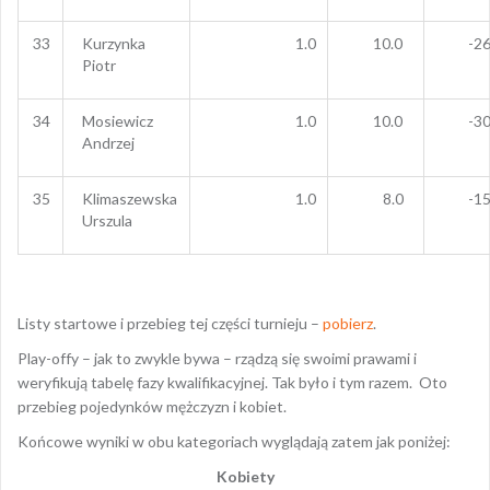
33
Kurzynka
1.0
10.0
-26
Piotr
34
Mosiewicz
1.0
10.0
-30
Andrzej
35
Klimaszewska
1.0
8.0
-15
Urszula
Listy startowe i przebieg tej części turnieju –
pobierz
.
Play-offy – jak to zwykle bywa – rządzą się swoimi prawami i
weryfikują tabelę fazy kwalifikacyjnej. Tak było i tym razem. Oto
przebieg pojedynków mężczyzn i kobiet.
Końcowe wyniki w obu kategoriach wyglądają zatem jak poniżej:
Kobiety