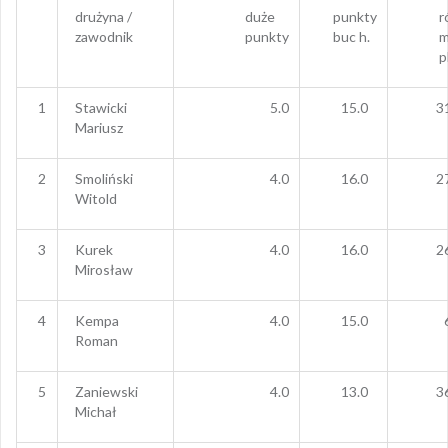
drużyna /
duże
punkty
r
zawodnik
punkty
buc h.
m
p
1
Stawicki
5.0
15.0
3
Mariusz
2
Smoliński
4.0
16.0
2
Witold
3
Kurek
4.0
16.0
2
Mirosław
4
Kempa
4.0
15.0
Roman
5
Zaniewski
4.0
13.0
3
Michał