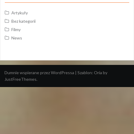
Artykuły
Bez kategorii
Filmy
News
Dumnie wspierane przez WordPressa
|
Szablon:
Oria
by
JustFreeThemes.