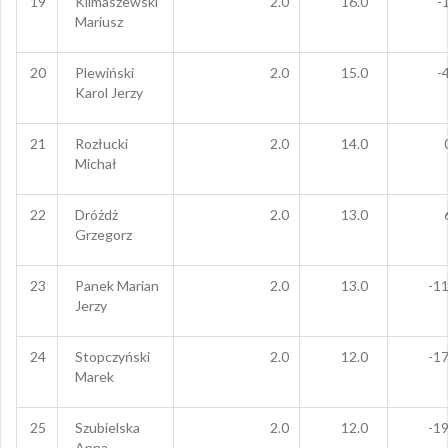
19
Klimaszewski
2.0
16.0
-
Mariusz
20
Plewiński
2.0
15.0
-
Karol Jerzy
21
Rozłucki
2.0
14.0
Michał
22
Dróżdż
2.0
13.0
Grzegorz
23
Panek Marian
2.0
13.0
-11
Jerzy
24
Stopczyński
2.0
12.0
-17
Marek
25
Szubielska
2.0
12.0
-19
Anna