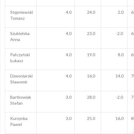
Stępniewski
4.0
24.0
2.0
6
Tomasz
Szubielska
4.0
23.0
-2.0
6
Anna
Pałczyński
4.0
19.0
8.0
6
Łukasz
Dzwoniarski
4.0
16.0
14.0
7
Sławomir
Bartkowiak
3.0
28.0
-2.0
7
Stefan
Kurzynka
3.0
25.0
16.0
8
Paweł