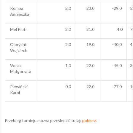
Kempa
2.0
23.0
-29.0
5
Agnieszka
Mel Piotr
2.0
21.0
4.0
7
Olbrycht
2.0
19.0
-40.0
4
Wojciech
Wolak
1.0
22.0
-45.0
3
Małgorzata
Plewiński
0.0
22.0
-77.0
1
Karol
Przebieg turnieju można prześledzić tutaj:
pobierz
.