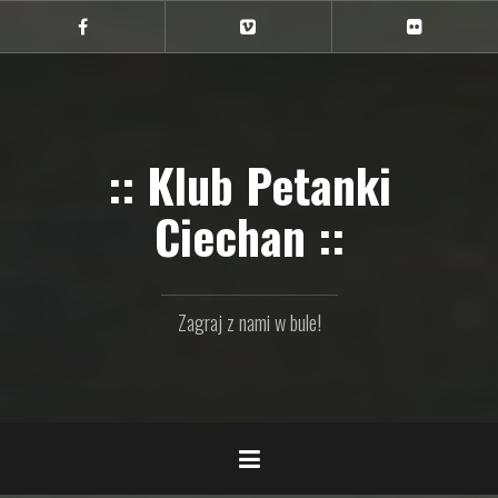
Przejdź
do
Ciechan
Ciechan
Ciechan
na
na
na
treści
FB
Vimeo
Flickr
:: Klub Petanki
Ciechan ::
Zagraj z nami w bule!