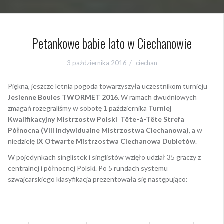
Petankowe babie lato w Ciechanowie
3 października 2016
ciechan
Piękna, jeszcze letnia pogoda towarzyszyła uczestnikom turnieju
Jesienne Boules TWORMET 2016
. W ramach dwudniowych
zmagań rozegraliśmy w sobotę 1 października
Turniej
Kwalifikacyjny Mistrzostw Polski Tête-à-Tête Strefa
Północna (VIII Indywidualne Mistrzostwa Ciechanowa)
, a w
niedzielę
IX Otwarte Mistrzostwa Ciechanowa Dubletów
.
W pojedynkach singlistek i singlistów wzięło udział 35 graczy z
centralnej i północnej Polski. Po 5 rundach systemu
szwajcarskiego klasyfikacja prezentowała się następująco: