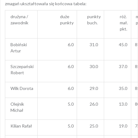
zmagań ukształtowała się końcowa tabela:
drużyna /
duże
punkty
róż.
m
zawodnik
punkty
buch.
mał.
p
pkt.
Bobiński
6.0
31.0
45.0
8
Artur
Szczepański
6.0
30.0
37.0
8
Robert
Wilk Dorota
6.0
29.0
35.0
8
Olejnik
5.0
26.0
13.0
8
Michał
Kilian Rafał
5.0
25.0
19.0
7