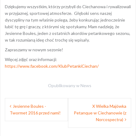
Dziękujemy wszystkim, którzy przybyli do Ciechanowa i rywalizowali
w przyjaznej, sportowej atmosferze. Głęboki sens naszej
dyscypliny na tym właśnie polega, żeby konkurując jednocześnie
lubić tę grę i graczy, z którymi się spotykamy. Mam nadzieję, że
Jesienne Boules, jeden z ostatnich akordów petankowego sezonu,
w tak rozumianą ideę choć trochę się wpisały.
Zapraszamy w nowym sezonie!
Więcej zdjęć oraz informacji:
https://www.facebook.com/KlubPetankiCiechan/
Opublikowany w
News
Nawigacja
Jesienne Boules -
X Wielka Majówka
wpisu
Twormet 2016 przed nami!
Petanque w Ciechanowie (z
Norcospectra)