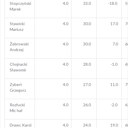
Stopczyński
4.0
33.0
-18.0
5
Marek
Stawicki
4.0
30.0
17.0
7
Mariusz
Żebrowski
4.0
30.0
7.0
6
Andrzej
Chojnacki
4.0
28.0
-1.0
6
Sławomir
Zybert
4.0
27.0
11.0
7
Grzegorz
Rozłucki
4.0
26.0
-2.0
6
Mic hał
Drawc Karol
4.0
24.0
19.0
6