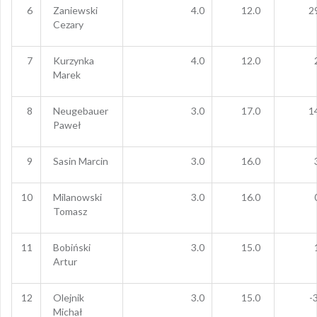
6
Zaniewski
4.0
12.0
2
Cezary
7
Kurzynka
4.0
12.0
Marek
8
Neugebauer
3.0
17.0
1
Paweł
9
Sasin Marcin
3.0
16.0
10
Milanowski
3.0
16.0
Tomasz
11
Bobiński
3.0
15.0
Artur
12
Olejnik
3.0
15.0
-
Michał