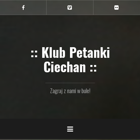
Przejdź
do
Ciechan
Ciechan
Ciechan
na
na
na
treści
FB
Vimeo
Flickr
:: Klub Petanki
Ciechan ::
Zagraj z nami w bule!