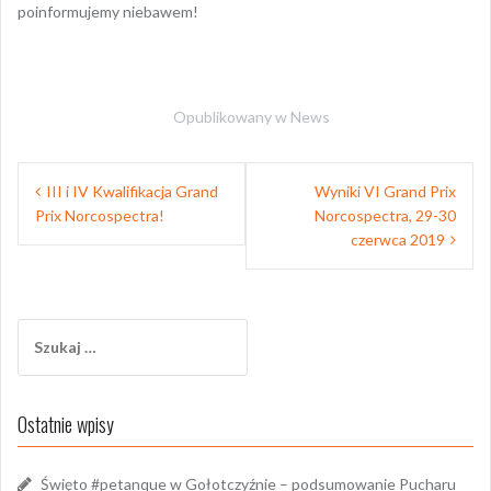
poinformujemy niebawem!
Opublikowany w
News
Nawigacja
III i IV Kwalifikacja Grand
Wyniki VI Grand Prix
wpisu
Prix Norcospectra!
Norcospectra, 29-30
czerwca 2019
Szukaj:
Ostatnie wpisy
Święto #petanque w Gołotczyźnie – podsumowanie Pucharu