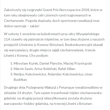
Zakończyły się rozgrywki Grand Prix Norcospectra 2018, które w
tym roku obejmowały cykl czterech rund rozgrywanych w
Ciechanowie. Pogoda dopisała, duch sportowej rywalizacji oraz
dobre nastroje – także!
W sobotę 1 września na bulodromach przy ulicy Wyspiańskiego
11A stawiło się piętnaście tripletów, w tym dwa złożone z naszych
przyjaciół Litwinów (z Kowna i Brisztan). Bezkonkurencyjni okazali
się warszawiacy, drugie miejsce zajęli ciechanowianie, trzecie
Litwini z Kowna. Oto podium:
Mirosław Kurek, Daniel Planche, Maciej Przysłupski
Marcin Sasin, Artur Bobiński, Rafał Kilian
Nerijus Kukcinavicius, Rolandas Kukcinavicius, Linas
Budrikas
Drugiego dnia Pożegnania Wakacji z Petanque rywalizowaliśmy w
składzie 14 drużyn. Tym razem tryumfował triplet ciechanowsko-
gdański, na drugiej pozycji sklasyfikowana została drużyna
warszawsko-łódzko-gdańska, na trzeciej Litwini z Brisztan: