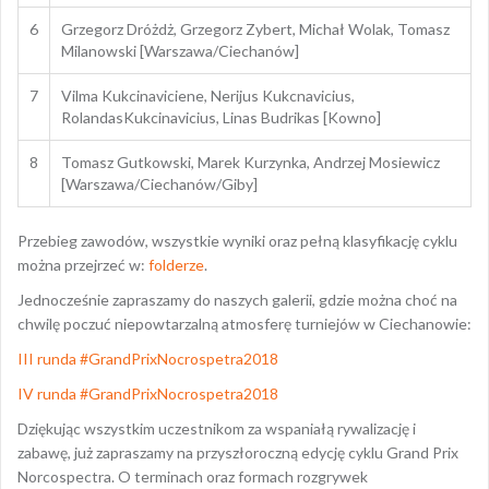
6
Grzegorz Dróżdż, Grzegorz Zybert, Michał Wolak, Tomasz
Milanowski [Warszawa/Ciechanów]
7
Vilma Kukcinaviciene, Nerijus Kukcnavicius,
RolandasKukcinavicius, Linas Budrikas [Kowno]
8
Tomasz Gutkowski, Marek Kurzynka, Andrzej Mosiewicz
[Warszawa/Ciechanów/Giby]
Przebieg zawodów, wszystkie wyniki oraz pełną klasyfikację cyklu
można przejrzeć w:
folderze
.
Jednocześnie zapraszamy do naszych galerii, gdzie można choć na
chwilę poczuć niepowtarzalną atmosferę turniejów w Ciechanowie:
III runda #GrandPrixNocrospetra2018
IV runda #GrandPrixNocrospetra2018
Dziękując wszystkim uczestnikom za wspaniałą rywalizację i
zabawę, już zapraszamy na przyszłoroczną edycję cyklu Grand Prix
Norcospectra. O terminach oraz formach rozgrywek