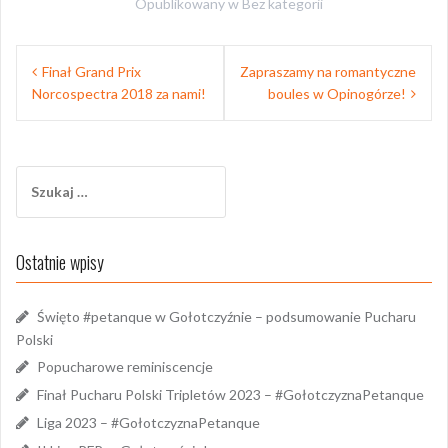
Opublikowany w
Bez kategorii
Nawigacja
Finał Grand Prix
Zapraszamy na romantyczne
wpisu
Norcospectra 2018 za nami!
boules w Opinogórze!
Szukaj:
Ostatnie wpisy
Święto #petanque w Gołotczyźnie – podsumowanie Pucharu
Polski
Popucharowe reminiscencje
Finał Pucharu Polski Tripletów 2023 – #GołotczyznaPetanque
Liga 2023 – #GołotczyznaPetanque