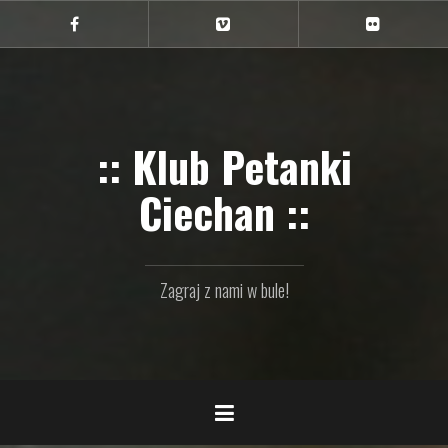
Przejdź
do
Ciechan
Ciechan
Ciechan
na
na
na
treści
FB
Vimeo
Flickr
:: Klub Petanki
Ciechan ::
Zagraj z nami w bule!