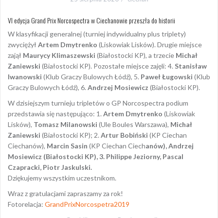
VI edycja Grand Prix Norcospectra w Ciechanowie przeszła do historii
W klasyfikacji generalnej (turniej indywidualny plus triplety)
zwyciężył
Artem Dmytrenko
(Liskowiak Lisków). Drugie miejsce
zajął
Maurycy Klimaszewski
(Białostocki KP), a trzecie
Michał
Zaniewski
(Białostocki KP). Pozostałe miejsce zajęli: 4.
Stanisław
Iwanowski
(Klub Graczy Bulowych Łódź), 5.
Paweł Ługowski
(Klub
Graczy Bulowych Łódź), 6.
Andrzej Mosiewicz
(Białostocki KP).
W dzisiejszym turnieju tripletów o GP Norcospectra podium
przedstawia się następująco: 1.
Artem Dmytrenko
(Liskowiak
Lisków),
Tomasz Milanowski
(Ule Boules Warszawa),
Michał
Zaniewski
(Białostocki KP); 2.
Artur Bobiński
(KP Ciechan
Ciechanów),
Marcin Sasin
(KP Ciechan Ciech
anów), Andrzej
Mosiewicz (Białostocki KP), 3.
Philippe Jeziorny, Pascal
Czapracki, Piotr Jaskulski.
Dziękujemy wszystkim uczestnikom.
Wraz z gratulacjami zapraszamy za rok!
Fotorelacja:
GrandPrixNorcospetra2019